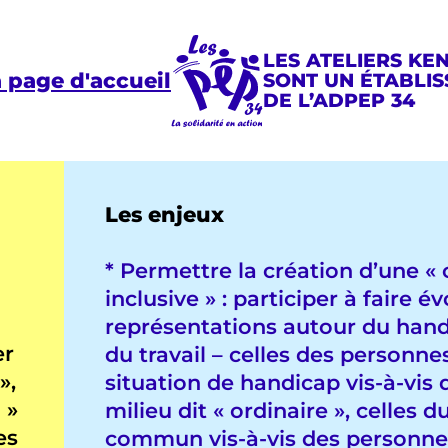
LES ATELIERS KE
a page d'accueil
SONT UN ÉTABLI
DE L’ADPEP 34
Les enjeux
* Permettre la création d’une « 
inclusive » : participer à faire év
représentations autour du hand
er
du travail – celles des personne
»,
situation de handicap vis-à-vis 
 »
milieu dit « ordinaire », celles d
es
commun vis-à-vis des personne