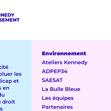
NNEDY
SSEMENT
Environnement
Ateliers Kennedy
cité
ADPEP34
oluer les
SAESAT
icap et
s en
La Bulle Bleue
du
Les équipes
u droit
Partenaires
s