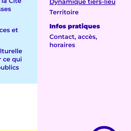
la Cité
Dynamique tiers-lieu
sses
Territoire
Infos pratiques
ces et
Contact, accès,
horaires
turelle
r ce qui
publics