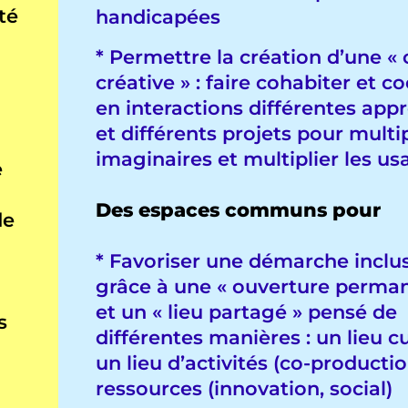
té
handicapées
* Permettre la création d’une « 
créative » : faire cohabiter et co
en interactions différentes app
et différents projets pour multip
imaginaires et multiplier les u
e
Des espaces communs pour
de
* Favoriser une démarche inclu
grâce à une « ouverture perma
et un « lieu partagé » pensé de
s
différentes manières : un lieu cu
un lieu d’activités (co-production
ressources (innovation, social)