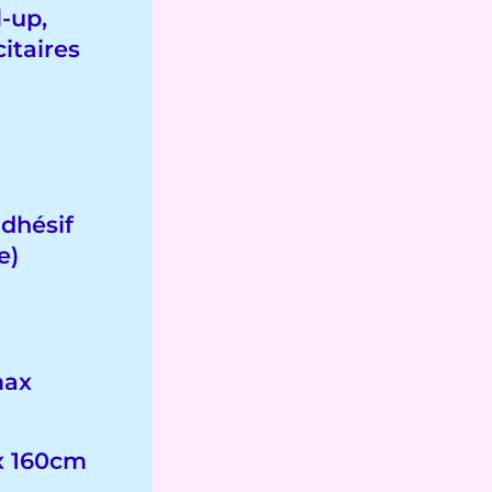
l-up,
itaires
…
adhésif
e)
max
ax 160cm