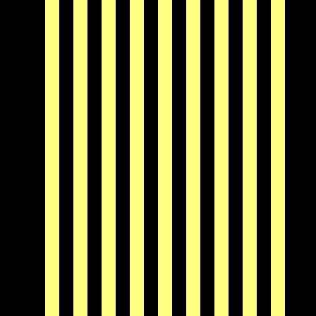
Maintenance
Métaux / Soudure
Montage mécanique
et électrique
Traiteur
Valeur ajoutée
Pôle Santé Formation
Inclusion
Action commerciale /
RSE
Incubation
Développement