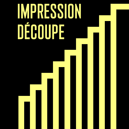
Nos Prestations
Tous nos ateliers
Conditionnement
Détachement en
entreprise
Édition / Impression
numérique
Encadrement de
tableaux
Entretien des locaux
Espaces verts
Location d'espaces
Logistique /