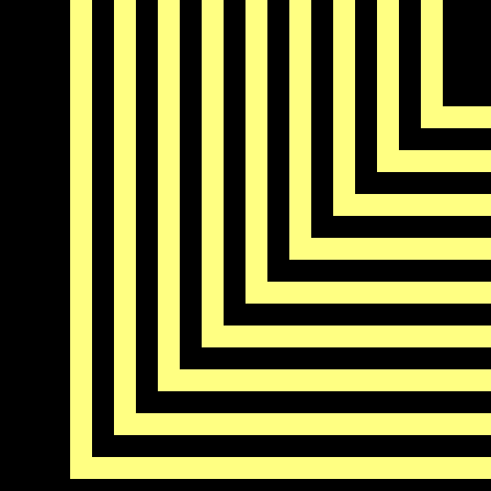
Dynamique tiers-lieu
Territoire
Infos pratiques
Contact, accès,
horaires